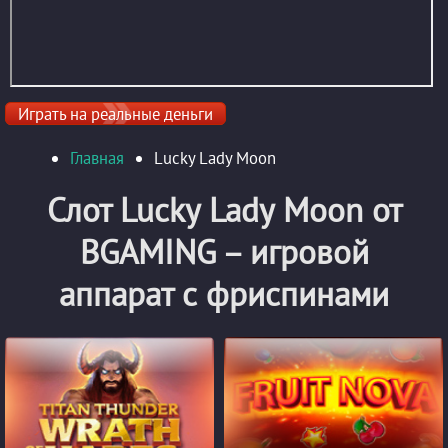
Играть на реальные деньги
Главная
Lucky Lady Moon
Слот Lucky Lady Moon от
BGAMING – игровой
аппарат с фриспинами