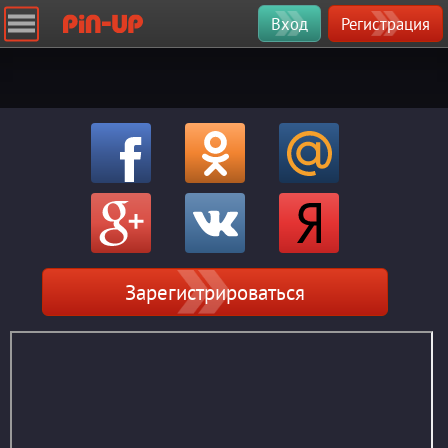
Вход
Регистрация
Зарегистрироваться