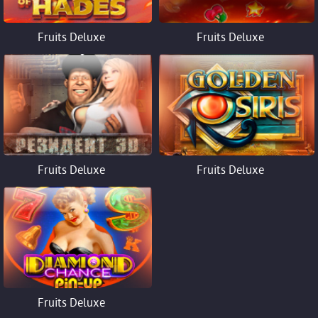
Fruits Deluxe
Fruits Deluxe
Fruits Deluxe
Fruits Deluxe
Fruits Deluxe