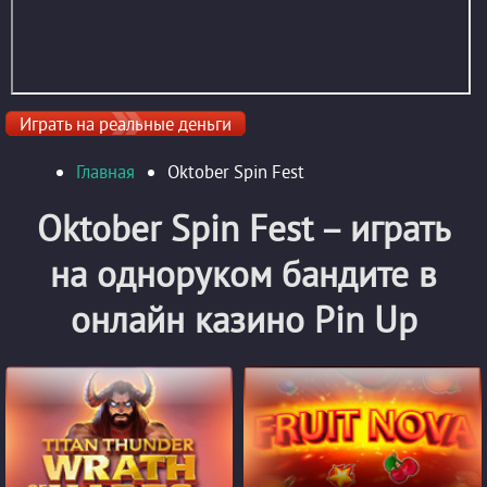
Играть на реальные деньги
Главная
Oktober Spin Fest
Oktober Spin Fest – играть
на одноруком бандите в
онлайн казино Pin Up