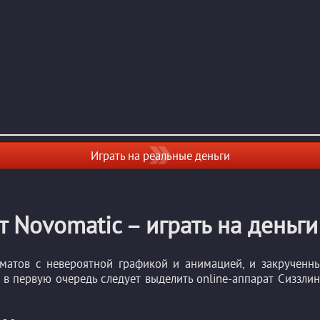
Играть на реальные деньги
от Novomatic – играть на день
оматов с невероятной графикой и анимацией, и закрученн
в первую очередь следует выделить online-аппарат Сиззлин