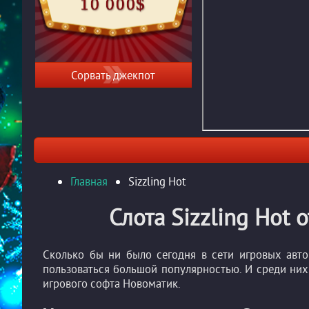
10 000$
Сорвать джекпот
Главная
Sizzling Hot
Слота Sizzling Hot 
Сколько бы ни было сегодня в сети игровых авт
пользоваться большой популярностью. И среди них 
игрового софта Новоматик.