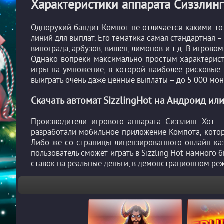
Характеристики аппарата Сиззлинг
Однорукий бандит Компот не отличается какими-то
линий для выплат. Его тематика самая стандартная 
винограда, арбузов, вишен, лимонов и т.д. В игров
Однако вопреки максимально простым характеристи
игры на умножение, в которой наиболее рисковые г
выиграть очень даже ценные выплаты – до 5 000 мон
Скачать автомат SizzlingHot на Андроид ил
Производители игрового аппарата Сиззлинг Хот 
разработали мобильное приложение Компота, котор
Либо же со страницы лицензированного онлайн-кази
пользователь сможет играть в Sizzling Hot намного 
ставок на реальные деньги, в демонстрационном реж