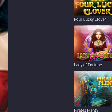
Four Lucky Clover
Lady of Fortune
Pirates Plenty