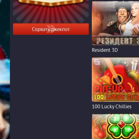
Сорвать джекпот
Resident 3D
100 Lucky Chillies