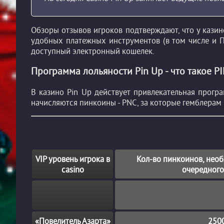
Обзоры отзывов игроков подтверждают, что у казин
удобных платежных инструментов (в том числе и П
доступный электронный кошелек.
Программа лольяности Pin Up - что такое P
В казино Pin Up действует привлекательная прогр
начисляются пинкоины - PNC, за которые гемблерам
VIP уровень игрока в
Кол-во пинкоинов, нео
casino
очередного
«Повелитель Азарта»
250