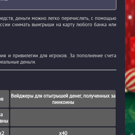
редств, деньги можно легко перечислять, с помощью
иссии снимать выигрыши на карту любого банка или
ия и привилегии для игроков. За пополнение счета
реальные деньги.
Вейджеры для отыгрышей денег, полученных за
ов
пинкоины
на
ивны
x2
х40