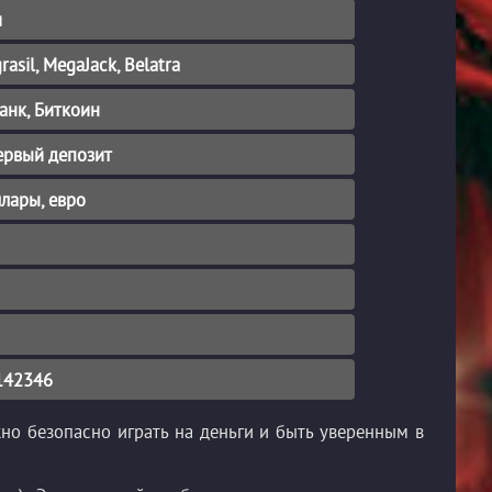
и
asil, MegaJack, Belatra
банк, Биткоин
ервый депозит
ллары, евро
 142346
но безопасно играть на деньги и быть уверенным в