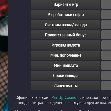
Варианты игр
Разработчики софта
Системы ввода/вывода
Приветственный бонус
Игровая валюта
Мин. пополнение
Мин. выплата
Сроки вывода
Лицензиасты
Официальный сайт
Pin Up Casino
- лицензионное он
выводе выигранных денег на карту или другие плат