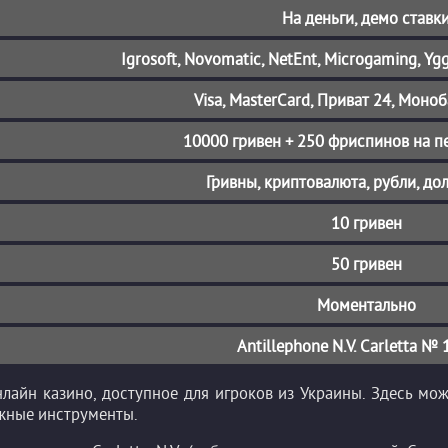
На деньги, демо ставк
Igrosoft, Novomatic, NetEnt, Microgaming, Yggr
Visa, MasterCard, Приват 24, Моно
10000 гривен + 250 фриспинов на п
Гривны, криптовалюта, рубли, до
10 гривен
50 гривен
Моментально
Antillephone N.V. Carletta №
лайн казино, доступное для игроков из Украины. Здесь мож
ежные инструменты.